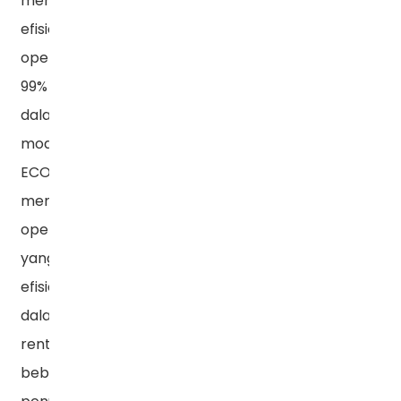
mencapai
efisiensi
operasi
99%
dalam
mode
ECO,
mencapai
operasi
yang
efisien
dalam
rentang
beban