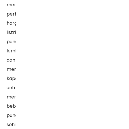
menggunakan
perbedaan
harga
listrik
puncak-
lembah,
dan
meningkatkan
kapasitas
untuk
menahan
beban
puncak,
sehingga