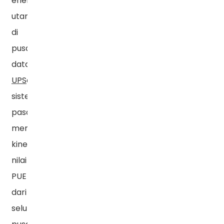
energi
utama
di
pusat
data,
Daya
UPS
efisiensi
sistem
pasokan
mempengaruhi
kinerja
nilai
PUE
dari
seluruh