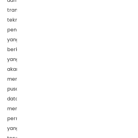
dan
transformasi
teknologi
pendinginan
yang
berkelanjutan,
yang
akan
membantu
pusat
data
mengatasi
permintaan
yang