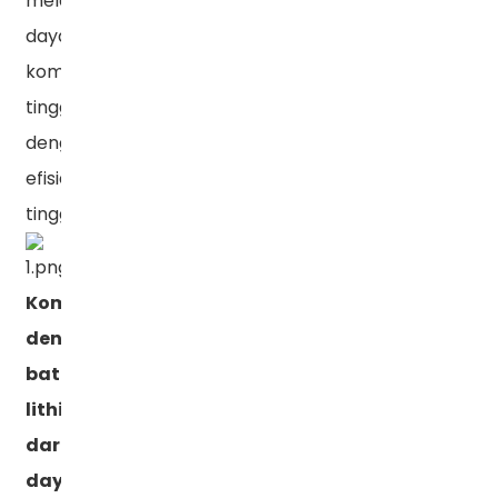
melayani
daya
komputasi
tinggi
dengan
efisiensi
tinggi.
Kompatibel
dengan
baterai
lithium
dari
daya