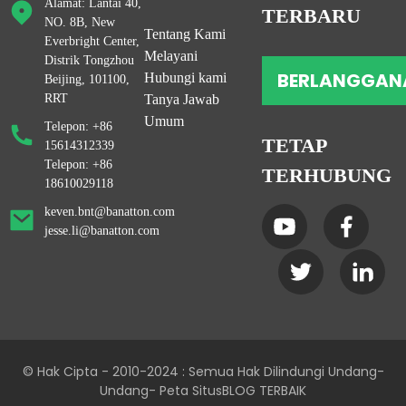
Alamat: Lantai 40,
TERBARU
NO. 8B, New
Tentang Kami
Everbright Center,
Melayani
Distrik Tongzhou
BERLANGGAN
Hubungi kami
Beijing, 101100,
RRT
Tanya Jawab
Umum
Telepon: +86
TETAP
15614312339
Telepon: +86
TERHUBUNG
18610029118
keven.bnt@banatton.com
jesse.li@banatton.com
© Hak Cipta - 2010-2024 : Semua Hak Dilindungi Undang-
Undang
- Peta Situs
BLOG TERBAIK