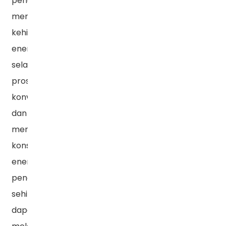
penuh,
mengurangi
kehilangan
energi
selama
proses
konversi,
dan
mengurangi
konsumsi
energi
pendinginan,
sehingga
dapat