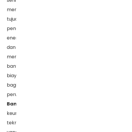
sehingga
mencapai
tujuan
penghematan
energi
dan
menghemat
banyak
biaya
bagi
perusahaan.
Banatton
memiliki
keunggulan
teknis