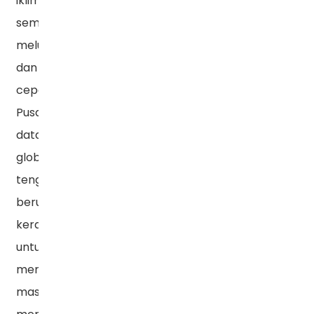
iklim
semakin
meluas
dan
cepat.
Pusat
data
global
tengah
berupaya
keras
untuk
memecahkan
masalah