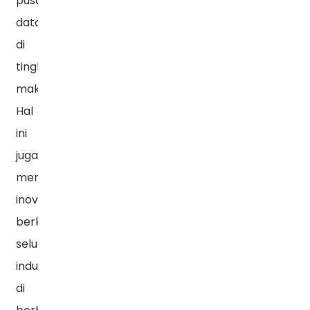
pusat
data
di
tingkat
makro.
Hal
ini
juga
mendorong
inovasi
berkelanjutan
seluruh
industri
di