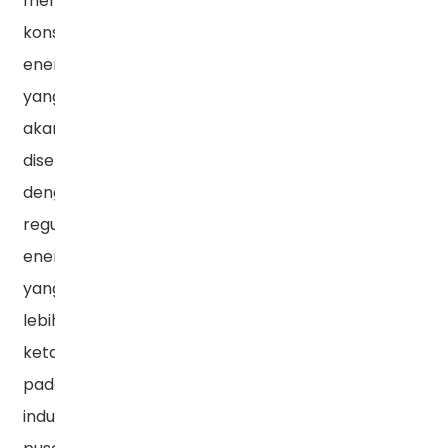
meningkatnya
konsumsi
energi,
yang
akan
disertai
dengan
regulasi
energi
yang
lebih
ketat
pada
industri