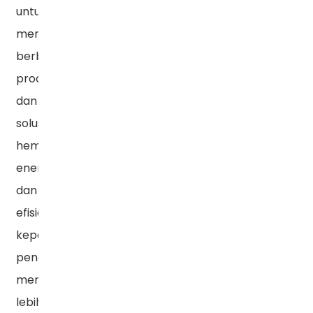
untuk
menyediakan
berbagai
produk
dan
solusi
hemat
energi
dan
efisien
kepada
pengguna,
membantu
lebih