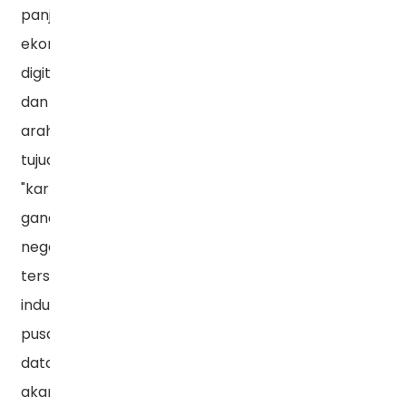
panjang
ekonomi
digital
dan
arahan
tujuan
"karbon
ganda"
negara
tersebut,
industri
pusat
data
akan