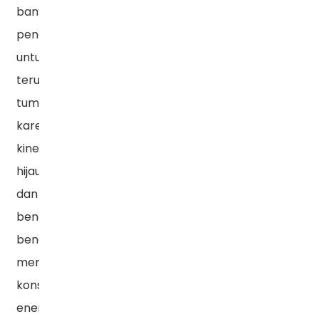
banyak
pengguna
untuk
terus
tumbuh
karena
kinerja
hijau,
dan
benar-
benar
mencapai
konservasi
energi