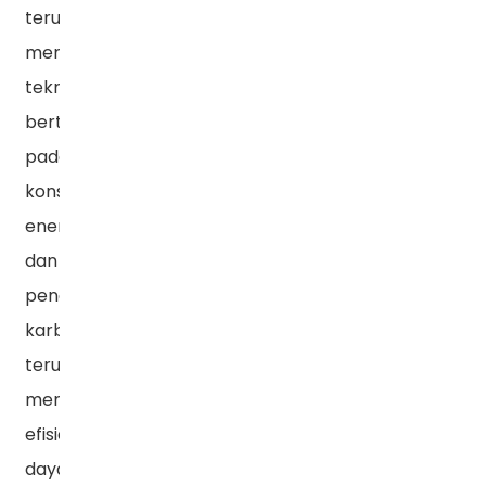
terus
memberdayakan
teknologi,
bertujuan
pada
konservasi
energi
dan
pengurangan
karbon,
terus
meningkatkan
efisiensi
daya,