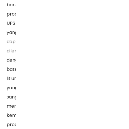
banyak
produk
UPS
yang
dapat
dilengkapi
dengan
baterai
litium,
yang
sangat
meningkatkan
kemampuan
produk