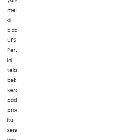
yang
melekat
di
bidang
UPS.
Perusahaan
ini
telah
bekerja
keras
pada
produk
itu
sendiri