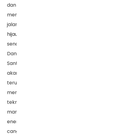
dan
memulai
jalan
hijaunya
sendiri.
Dan
Santak
akan
terus
menggunakan
teknologi
manajemen
energi
canggih