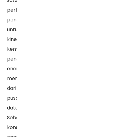
satu
pertimbangan
penting
untuk
kinerja
kemampuan
penghematan
energi
menyeluruh
dari
pusat
data.
Sebagai
konsumen