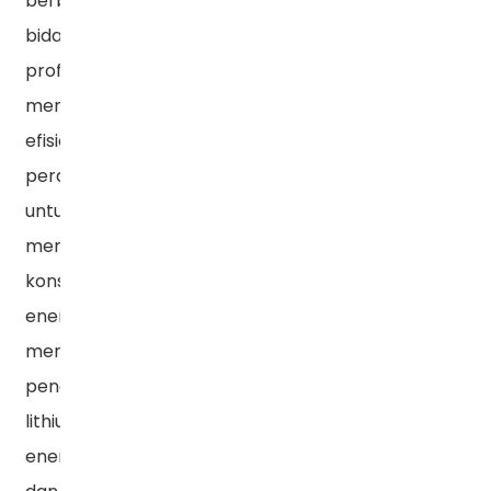
berbagai
bidang
profesional,
meningkatkan
efisiensi
peralatan
untuk
mengurangi
konsumsi
energi,
mempercepat
penerapan
lithium
Baterai
penyimpanan
energi,