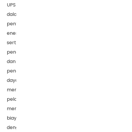
UPS
dalam
penyimpanan
energi
serta
pengisian
dan
pengosongan
daya,
membantu
pelanggan
mengurangi
biaya
dengan