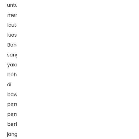
untuk
menyeberangi
lautan
luas.
Banatton
sangat
yakin
bahwa
di
bawah
persyaratan
pembangunan
berkelanjutan
jangka