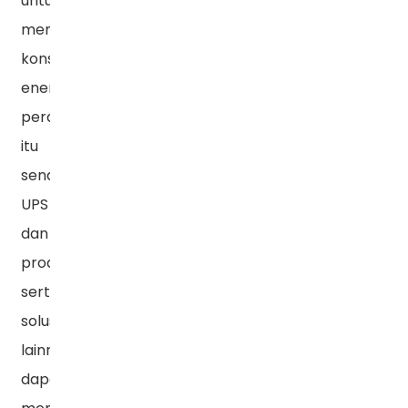
untuk
mengurangi
konsumsi
energi
peralatan
itu
sendiri.
UPS
dan
produk
serta
solusi
lainnya
dapat