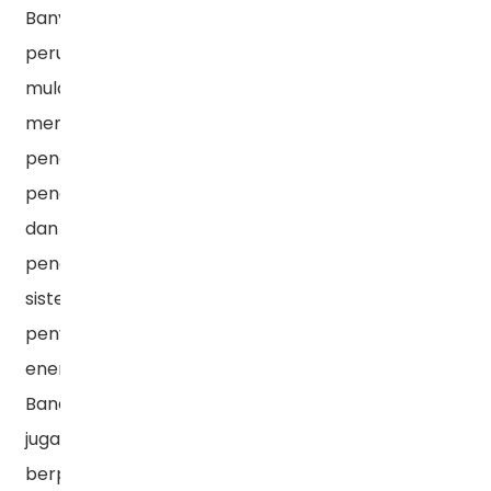
Banyak
perusahaan
mulai
mementingkan
penelitian,
pengembangan,
dan
penerapan
sistem
penyimpanan
energi.
Banatton
juga
berpartisipasi