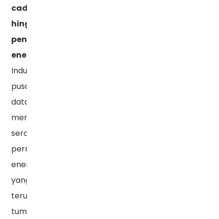
cadangan
hingga
penyimpanan
energi
Industri
pusat
data
memiliki
serangkaian
permintaan
energi
yang
terus
tumbuh.