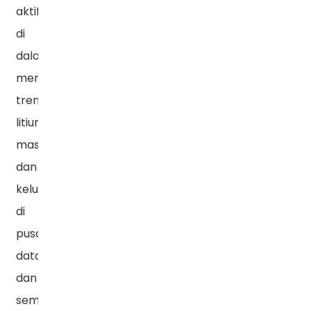
aktif
di
dalamnya,
mengikuti
tren
litium-
masuk
dan
keluar
di
pusat
data,
dan
semakin