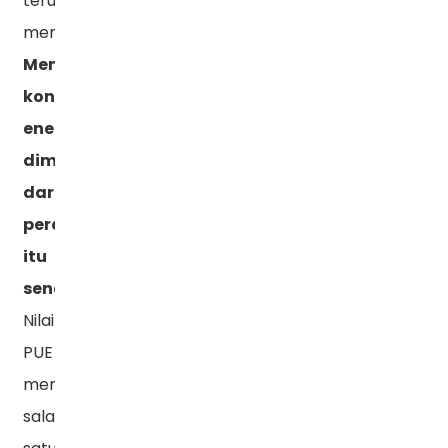
terus
meningkat.
Mengurangi
konsumsi
energi
dimulai
dari
peralatan
itu
sendiri
Nilai
PUE
merupakan
salah