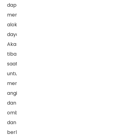
dapat
mengoptimalkan
alokasi
daya.
Akan
tiba
saatnya
untuk
menunggangi
angin
dan
ombak,
dan
berlayar