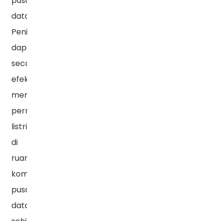
pusat
data.
Peningkatan
UPS
efisiensi
dapat
secara
efektif
mengurangi
permintaan
listrik
di
ruang
komputer
pusat
data,