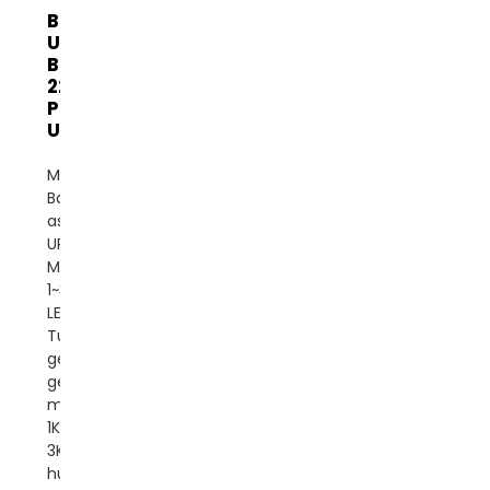
Banatton 1~3K-Li
UPS Online
Baterai Li-ion
220V/230V/240V
PF0.9 IEC62040
Unin...
Merek:
BanattonTempat
asal: CinaJenis:
UPS onlineNomor
Model:
1~3KVATampilan:
LEDFase: Fase
TunggalBentuk
gelombang:
gelombang sinus
murniKapasitas:
1KVA 2KVA
3KVAPerlindungan:
hubung singkat,