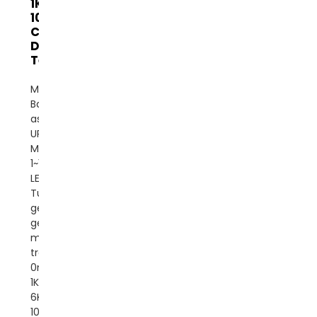
1KVA-
10KVA
Catu
Daya Tak
Terputus
Merek:
BanattonTempat
asal: CinaJenis:
UPS onlineNomor
Model: BNT900
1~10KVATampilan:
LEDFase: Fase
TunggalBentuk
gelombang:
gelombang sinus
murniWaktu
transfer:
0msKapasitas:
1KVA 2KVA 3KVA
6KVA
10KVAPerlindungan: