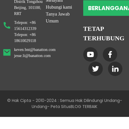
Melayani
Distrik Tongzhou
BERLANGGAN
Hubungi kami
Beijing, 101100,
RRT
Tanya Jawab
Umum
Telepon: +86
TETAP
15614312339
Telepon: +86
TERHUBUNG
18610029118
keven.bnt@banatton.com
jesse.li@banatton.com
© Hak Cipta - 2010-2024 : Semua Hak Dilindungi Undang-
Undang
- Peta Situs
BLOG TERBAIK