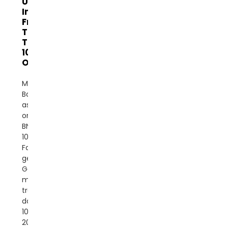
UPS
Industri
Frekuensi
Tinggi
Tiga Fase
10~200Kva
Online
Merek:
BanattonTempat
asal: CinaJenis: UPS
onlineNomor Model:
BNT900-33
10~200KVAFase: Tiga
FaseBentuk
gelombang:
Gelombang sinus
murniWaktu
transfer: 0msFaktor
daya: 0,9Kapasitas:
10KVA-
200KVAPerlindungan: