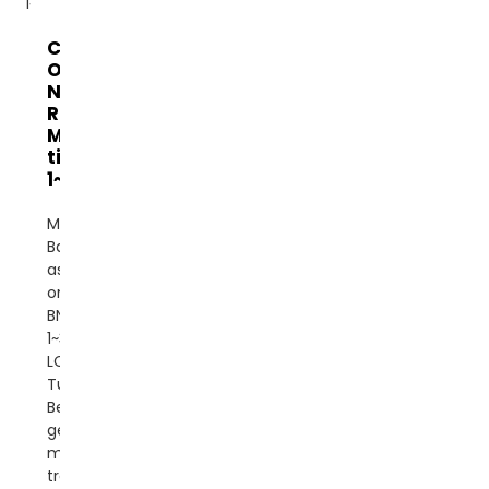
China
Online UPS
Networking
Room
Menara rak
tiga fase
1~30KVA
Merek:
BanattonTempat
asal: CinaJenis: UPS
onlineNomor Model:
BNT900-RT
1~30KVALayar:
LCDFase: Fase
Tunggal/Tiga
Bentuk gelombang:
gelombang sinus
murniWaktu
transfer: