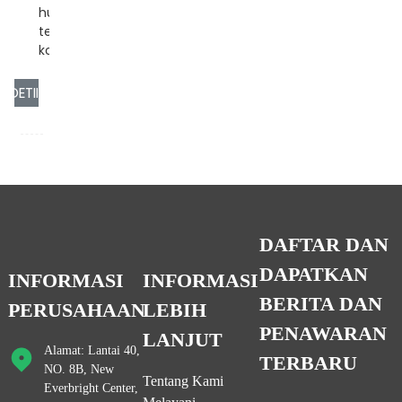
hubung singkat,
tegangan berlebih,
koneksi terbalik...
YAAN
DETIL
DAFTAR DAN
DAPATKAN
INFORMASI
INFORMASI
BERITA DAN
PERUSAHAAN
LEBIH
PENAWARAN
LANJUT
Alamat: Lantai 40,
TERBARU
NO. 8B, New
Tentang Kami
Everbright Center,