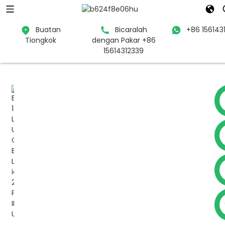
Buatan
Bicaralah
+86 156143
Tiongkok
dengan Pakar +86
Rumah
Produk
UPS
UPS daring
15614312339
+86 15614312339