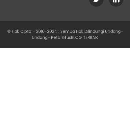
© Hak Cipta - 2010-2024 : Semua Hak Dilindungi Undang-
Undang
- Peta Situs
BLOG TERBAIK