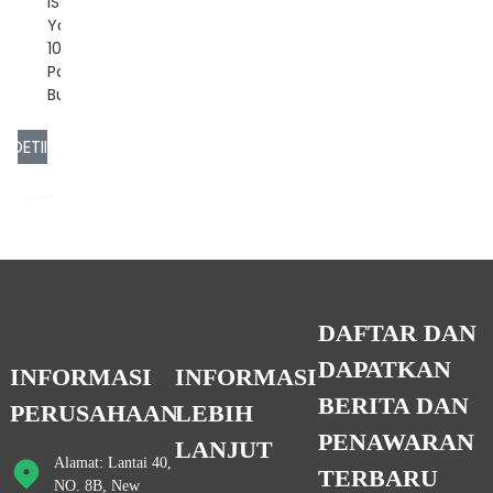
ISO/CE/ROHSOEM/ODM:
YaKemampuan Pasokan:
10.000
Potongan/Potongan per
BulanKemasan: Mobil...
YAAN
DETIL
DAFTAR DAN
DAPATKAN
INFORMASI
INFORMASI
BERITA DAN
PERUSAHAAN
LEBIH
PENAWARAN
LANJUT
Alamat: Lantai 40,
TERBARU
NO. 8B, New