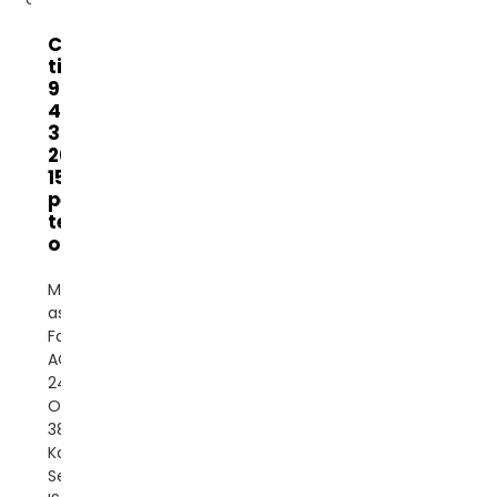
Cina Servo
tiga fase
90kva
45kva
30kva
20kva
15kva
pengatur
tegangan
otomatis...
Merek: BanattonTempat
asal: CinaFase: Tiga
FaseJenis Arus:
ACTegangan Input: AC
240v-450vTegangan
Output:
380/400/415VACCetiketik:
Kontrol Motor
ServoSertifikat: