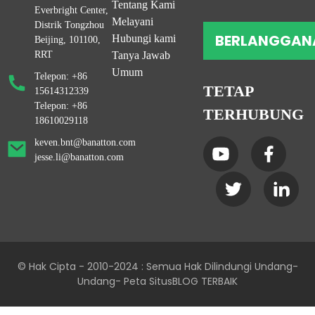
Tentang Kami
Everbright Center,
Melayani
Distrik Tongzhou
BERLANGGAN
Hubungi kami
Beijing, 101100,
RRT
Tanya Jawab
Umum
Telepon: +86
TETAP
15614312339
Telepon: +86
TERHUBUNG
18610029118
keven.bnt@banatton.com
jesse.li@banatton.com
© Hak Cipta - 2010-2024 : Semua Hak Dilindungi Undang-
Undang
- Peta Situs
BLOG TERBAIK