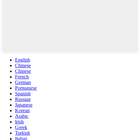
English
Chinese
Chinese
French
German
Portuguese
Spanish
Russian
Japanese
Korean
Arabic
Irish
Greek
Turkish
Italian