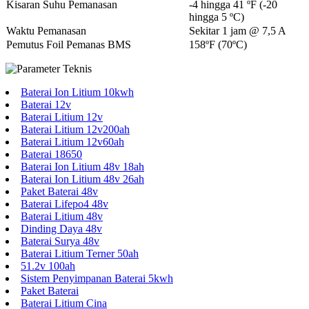
Kisaran Suhu Pemanasan
-4 hingga 41 ºF (-20
hingga 5 ºC)
Waktu Pemanasan
Sekitar 1 jam @ 7,5 A
Pemutus Foil Pemanas BMS
158ºF (70ºC)
Baterai Ion Litium 10kwh
Baterai 12v
Baterai Litium 12v
Baterai Litium 12v200ah
Baterai Litium 12v60ah
Baterai 18650
Baterai Ion Litium 48v 18ah
Baterai Ion Litium 48v 26ah
Paket Baterai 48v
Baterai Lifepo4 48v
Baterai Litium 48v
Dinding Daya 48v
Baterai Surya 48v
Baterai Litium Terner 50ah
51.2v 100ah
Sistem Penyimpanan Baterai 5kwh
Paket Baterai
Baterai Litium Cina