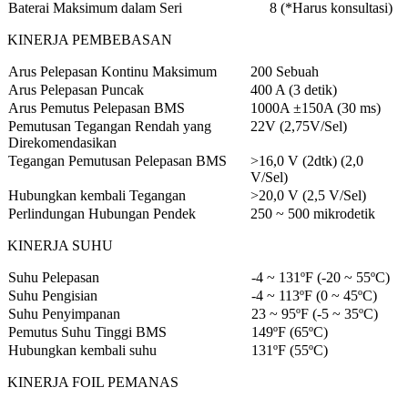
Baterai Maksimum dalam Seri
8 (*Harus konsultasi)
KINERJA PEMBEBASAN
Arus Pelepasan Kontinu Maksimum
200 Sebuah
Arus Pelepasan Puncak
400 A (3 detik)
Arus Pemutus Pelepasan BMS
1000A ±150A (30 ms)
Pemutusan Tegangan Rendah yang
22V (2,75V/Sel)
Direkomendasikan
Tegangan Pemutusan Pelepasan BMS
>16,0 V (2dtk) (2,0
V/Sel)
Hubungkan kembali Tegangan
>20,0 V (2,5 V/Sel)
Perlindungan Hubungan Pendek
250 ~ 500 mikrodetik
KINERJA SUHU
Suhu Pelepasan
-4 ~ 131ºF (-20 ~ 55ºC)
Suhu Pengisian
-4 ~ 113ºF (0 ~ 45ºC)
Suhu Penyimpanan
23 ~ 95ºF (-5 ~ 35ºC)
Pemutus Suhu Tinggi BMS
149ºF (65ºC)
Hubungkan kembali suhu
131ºF (55ºC)
KINERJA FOIL PEMANAS