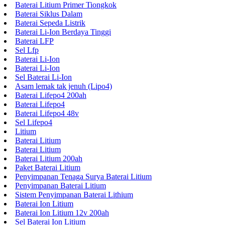
Baterai Litium Primer Tiongkok
Baterai Siklus Dalam
Baterai Sepeda Listrik
Baterai Li-Ion Berdaya Tinggi
Baterai LFP
Sel Lfp
Baterai Li-Ion
Baterai Li-Ion
Sel Baterai Li-Ion
Asam lemak tak jenuh (Lipo4)
Baterai Lifepo4 200ah
Baterai Lifepo4
Baterai Lifepo4 48v
Sel Lifepo4
Litium
Baterai Litium
Baterai Litium
Baterai Litium 200ah
Paket Baterai Litium
Penyimpanan Tenaga Surya Baterai Litium
Penyimpanan Baterai Litium
Sistem Penyimpanan Baterai Lithium
Baterai Ion Litium
Baterai Ion Litium 12v 200ah
Sel Baterai Ion Litium