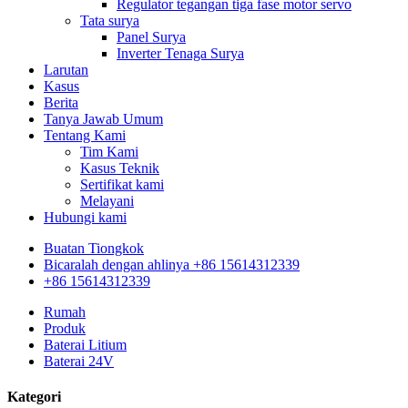
Regulator tegangan tiga fase motor servo
Tata surya
Panel Surya
Inverter Tenaga Surya
Larutan
Kasus
Berita
Tanya Jawab Umum
Tentang Kami
Tim Kami
Kasus Teknik
Sertifikat kami
Melayani
Hubungi kami
Buatan Tiongkok
Bicaralah dengan ahlinya +86 15614312339
+86 15614312339
Rumah
Produk
Baterai Litium
Baterai 24V
Kategori