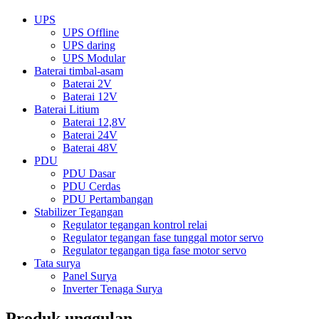
UPS
UPS Offline
UPS daring
UPS Modular
Baterai timbal-asam
Baterai 2V
Baterai 12V
Baterai Litium
Baterai 12,8V
Baterai 24V
Baterai 48V
PDU
PDU Dasar
PDU Cerdas
PDU Pertambangan
Stabilizer Tegangan
Regulator tegangan kontrol relai
Regulator tegangan fase tunggal motor servo
Regulator tegangan tiga fase motor servo
Tata surya
Panel Surya
Inverter Tenaga Surya
Produk unggulan