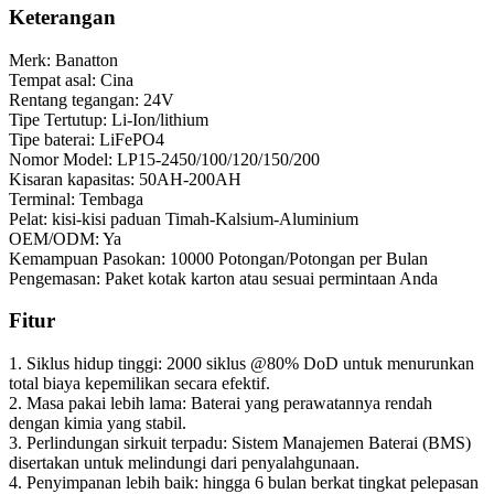
Keterangan
Merk: Banatton
Tempat asal: Cina
Rentang tegangan: 24V
Tipe Tertutup: Li-Ion/lithium
Tipe baterai: LiFePO4
Nomor Model: LP15-2450/100/120/150/200
Kisaran kapasitas: 50AH-200AH
Terminal: Tembaga
Pelat: kisi-kisi paduan Timah-Kalsium-Aluminium
OEM/ODM: Ya
Kemampuan Pasokan: 10000 Potongan/Potongan per Bulan
Pengemasan: Paket kotak karton atau sesuai permintaan Anda
Fitur
1. Siklus hidup tinggi: 2000 siklus @80% DoD untuk menurunkan
total biaya kepemilikan secara efektif.
2. Masa pakai lebih lama: Baterai yang perawatannya rendah
dengan kimia yang stabil.
3. Perlindungan sirkuit terpadu: Sistem Manajemen Baterai (BMS)
disertakan untuk melindungi dari penyalahgunaan.
4. Penyimpanan lebih baik: hingga 6 bulan berkat tingkat pelepasan