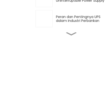
Uninterruptible Power Supply
Peran dan Pentingnya UPS
dalam Industri Perbankan
Peran UPS dalam
perencanaan pemulihan
bencana ruang server
Masa Depan UPS Industri -
Tren dan Inovasi dalam Solusi
Daya Cadangan
Jenis Baterai Uninterruptible
Power Supply (UPS) dan Cara
Mengoptimalkan Daya Tahan
Baterai
Strategi komprehensif untuk
memperpanjang umur UPS