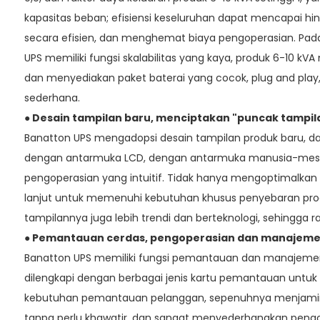
kapasitas beban; efisiensi keseluruhan dapat mencapai hi
secara efisien, dan menghemat biaya pengoperasian. Pad
UPS memiliki fungsi skalabilitas yang kaya, produk 6-10 kV
dan menyediakan paket baterai yang cocok, plug and play
sederhana.
● Desain tampilan baru, menciptakan "puncak tampila
Banatton UPS mengadopsi desain tampilan produk baru, dan
dengan antarmuka LCD, dengan antarmuka manusia-mes
pengoperasian yang intuitif. Tidak hanya mengoptimalkan
lanjut untuk memenuhi kebutuhan khusus penyebaran produ
tampilannya juga lebih trendi dan berteknologi, sehingga ra
● Pemantauan cerdas, pengoperasian dan manajeme
Banatton UPS memiliki fungsi pemantauan dan manajemen 
dilengkapi dengan berbagai jenis kartu pemantauan untu
kebutuhan pemantauan pelanggan, sepenuhnya menjamin
tanpa perlu khawatir, dan sangat menyederhanakan peng