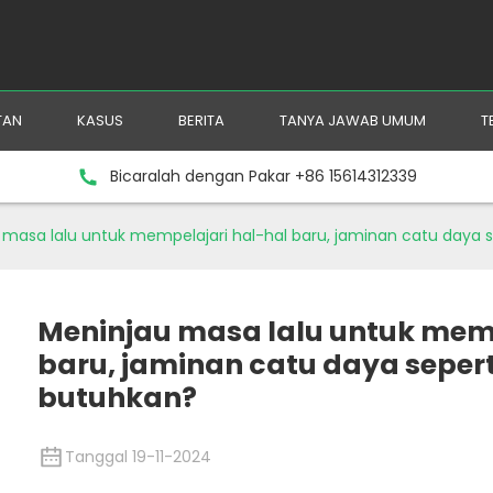
TAN
KASUS
BERITA
TANYA JAWAB UMUM
T
Bicaralah dengan Pakar +86 15614312339
 masa lalu untuk mempelajari hal-hal baru, jaminan catu daya 
Meninjau masa lalu untuk memp
baru, jaminan catu daya seper
butuhkan?
Tanggal 19-11-2024