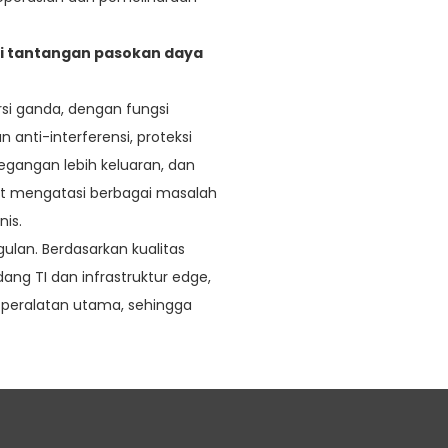
si tantangan pasokan daya
rsi ganda, dengan fungsi
 anti-interferensi, proteksi
egangan lebih keluaran, dan
at mengatasi berbagai masalah
is.
an. Berdasarkan kualitas
idang TI dan infrastruktur edge,
 peralatan utama, sehingga