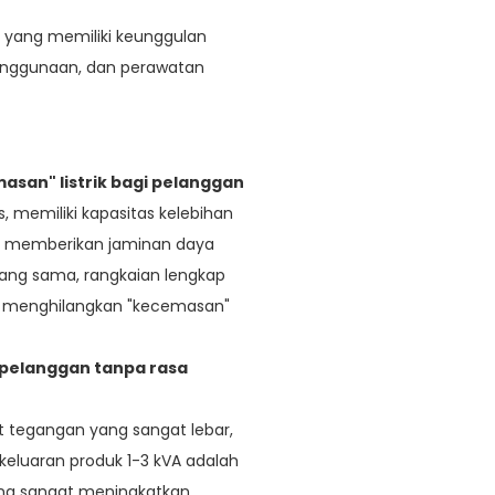
, yang memiliki keunggulan
 penggunaan, dan perawatan
san" listrik bagi pelanggan
, memiliki kapasitas kelebihan
at memberikan jaminan daya
yang sama, rangkaian lengkap
uk menghilangkan "kecemasan"
s pelanggan tanpa rasa
ut tegangan yang sangat lebar,
keluaran produk 1-3 kVA adalah
 yang sangat meningkatkan