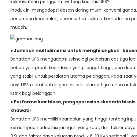
kekhawatiran pengguna tentang kualitas UPS?
Produk ini mengadopsi desain daring murni konversi ganda
penerapan keandalan, efisiensi, fleksibilitas, kemudahan
mudah.
● Jaminan multidimensi untuk menghilangkan "kecema
Banatton UPS mengadopsi teknologi pelapisan cat tiga lapis
beban yang kuat, keandalan yang sangat tinggi, dan dap
yang stabil untuk peralatan utama pelanggan. Pada saat 
host UPS memberikan garansi asli selama tiga tahun unt
listrik bagi pelanggan.
● Performa luar biasa, pengoperasian skenario bisni
khawatir
Banatton UPS memiliki keandalan yang tinggi, rentang inp
kemampuan adaptasi jaringan yang kuat, dan faktor daya 
0,9, dan faktor daya keluaran produk 6-10 kVA setinggi 1,