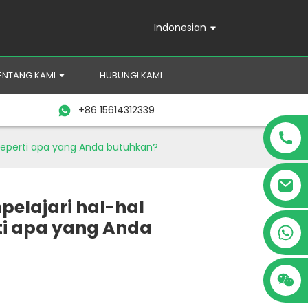
Indonesian
ENTANG KAMI
HUBUNGI KAMI
+86 15614312339
seperti apa yang Anda butuhkan?
elajari hal-hal
ti apa yang Anda
+86 15614312339